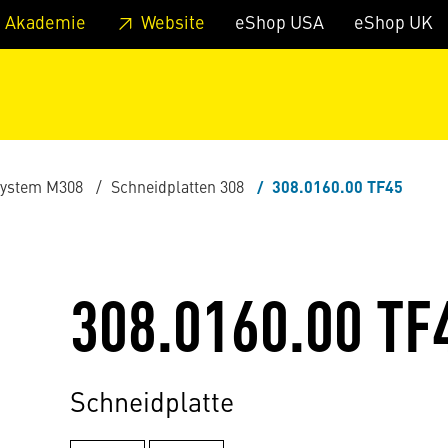
zum Footer
Springe zum Hauptmenu
Springe zur Suche
 Akademie
Website
eShop USA
eShop UK
ystem M308
Schneidplatten 308
308.0160.00 TF45
308.0160.00 TF
Schneidplatte