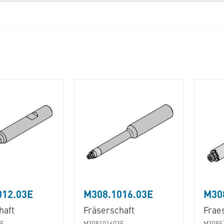
012.03E
M308.1016.03E
M30
haft
Fräserschaft
Fraes