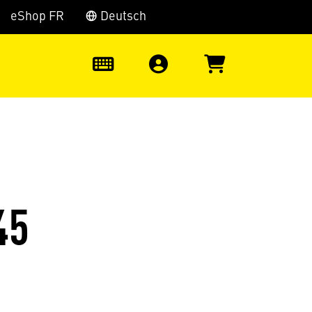
eShop FR
Deutsch
0
45