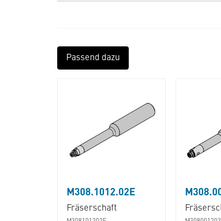
Passend dazu
M308.1012.02E
M308.0
Fräserschaft
Fräsersc