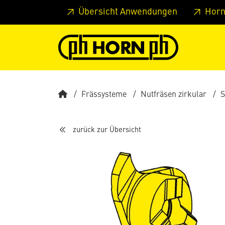
Springe zu Hauptinhalt
Springe zum Header
Springe 
Übersicht Anwendungen
Horn
Frässysteme
Nutfräsen zirkular
S
zurück zur Übersicht