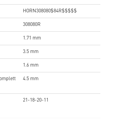
HORN308080$84R$$$$$
308080R
1.71 mm
3.5 mm
1.6 mm
omplett
4.5 mm
21-18-20-11