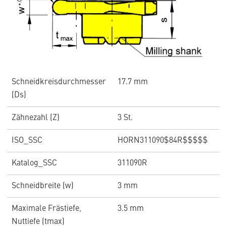
Schneidkreisdurchmesser
17.7 mm
(Ds)
Zähnezahl (Z)
3 St.
ISO_SSC
HORN311090$84R$$$$$
Katalog_SSC
311090R
Schneidbreite (w)
3 mm
Maximale Frästiefe,
3.5 mm
Nuttiefe (tmax)