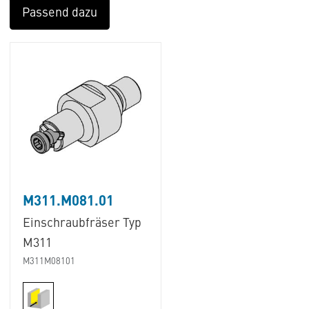
Passend dazu
M311.M081.01
Einschraubfräser Typ
M311
M311M08101