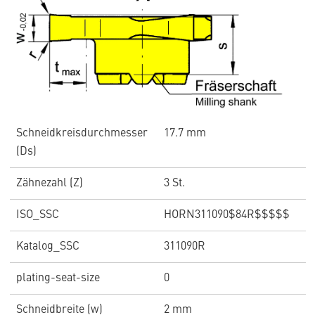
Schneidkreisdurchmesser
17.7 mm
(Ds)
Zähnezahl (Z)
3 St.
ISO_SSC
HORN311090$84R$$$$$
Katalog_SSC
311090R
plating-seat-size
0
Schneidbreite (w)
2 mm