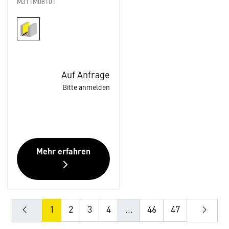
M311M08101
Auf Anfrage
Bitte anmelden
Mehr erfahren
1
2
3
4
...
46
47