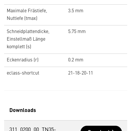
Maximale Frästiefe,
3.5 mm
Nuttiefe (tmax)
Schneidplattendicke,
5.75 mm
Einstellmaß Länge
komplett (s)
Eckenradius (r)
0.2 mm
eclass-shortcut
21-18-20-11
Downloads
311_0200_00_TN35-