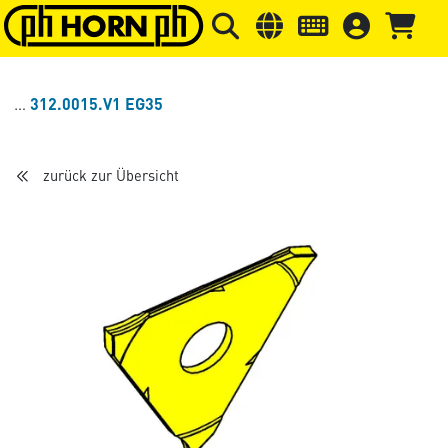
Springe zu Hauptinhalt
Springe zum Header
Springe 
312.0015.V1 EG35
zurück zur Übersicht