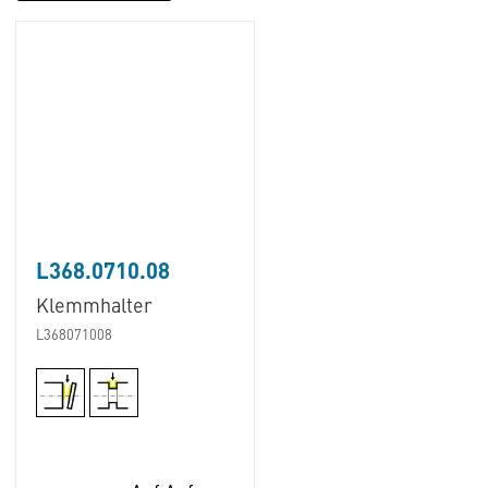
L368.0710.08
Klemmhalter
L368071008