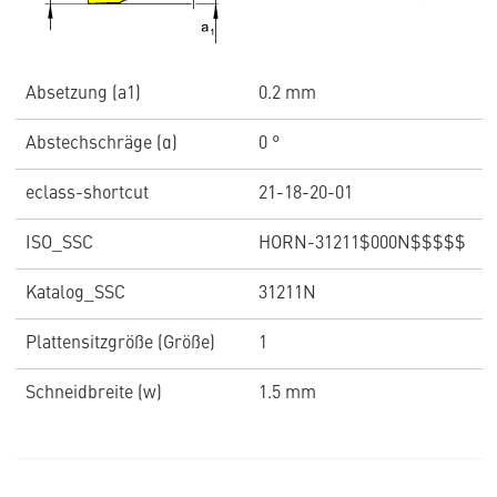
Absetzung (a1)
0.2 mm
Abstechschräge (α)
0 °
eclass-shortcut
21-18-20-01
ISO_SSC
HORN-31211$000N$$$$$
Katalog_SSC
31211N
Plattensitzgröße (Größe)
1
Schneidbreite (w)
1.5 mm