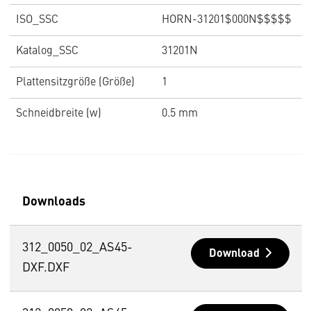
ISO_SSC
HORN-31201$000N$$$$$
Katalog_SSC
31201N
Plattensitzgröße (Größe)
1
Schneidbreite (w)
0.5 mm
Downloads
312_0050_02_AS45-
Download
DXF.DXF