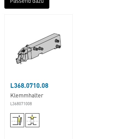
Passend dazu
L368.0710.08
Klemmhalter
L368071008