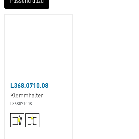
Passend dazu
L368.0710.08
Klemmhalter
L368071008