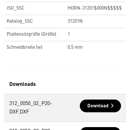
ISO_SSC
HORN-31201$000N$$$$$
Katalog_SSC
31201N
Plattensitzgröße (Größe)
1
Schneidbreite (w)
0.5 mm
Downloads
312_0050_02_P20-
Download
DXF.DXF