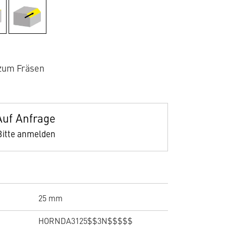
zum Fräsen
Auf Anfrage
Bitte anmelden
25 mm
HORNDA3125$$3N$$$$$