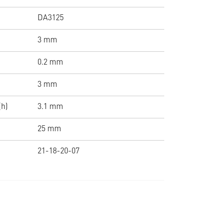
DA3125
3 mm
0.2 mm
3 mm
(h)
3.1 mm
25 mm
21-18-20-07