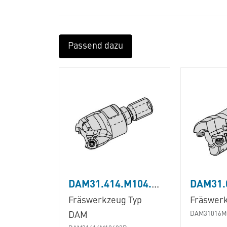
Passend dazu
DAM31.414.M104.03B
Fräswerkzeug Typ
Fräswerk
DAM
DAM31016M