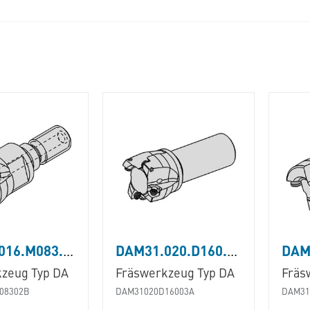
DAM31.016.M083.02B
DAM31.020.D160.03A
zeug Typ DA
Fräswerkzeug Typ DA
Fräs
08302B
DAM31020D16003A
DAM31