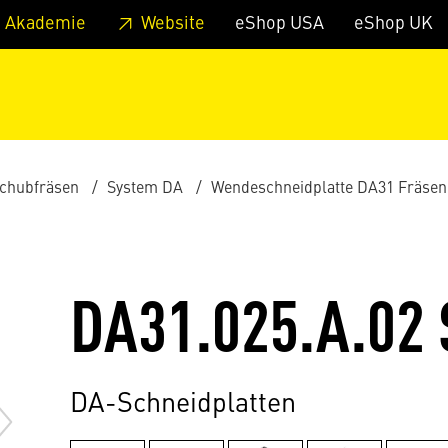
zum Footer
Springe zum Hauptmenu
Springe zur Suche
 Akademie
Website
eShop USA
eShop UK
schubfräsen
System DA
Wendeschneidplatte DA31 Fräsen
DA31.025.A.02
DA-Schneidplatten