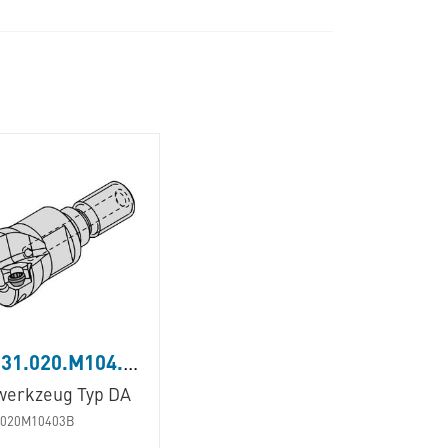
DAM31.020.M104.03B
werkzeug Typ DA
020M10403B