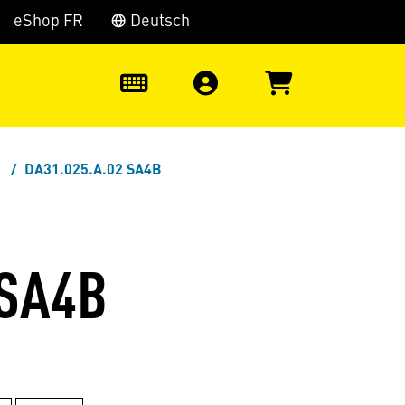
eShop FR
Deutsch
0
DA31.025.A.02 SA4B
 SA4B