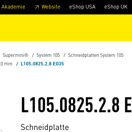
zum Footer
Springe zum Hauptmenu
Springe zur Suche
 Akademie
Website
eShop USA
eShop UK
Supermini®
System 105
Schneidplatten System 105
8,0 mm
L105.0825.2.8 EG35
L105.0825.2.8 
Schneidplatte