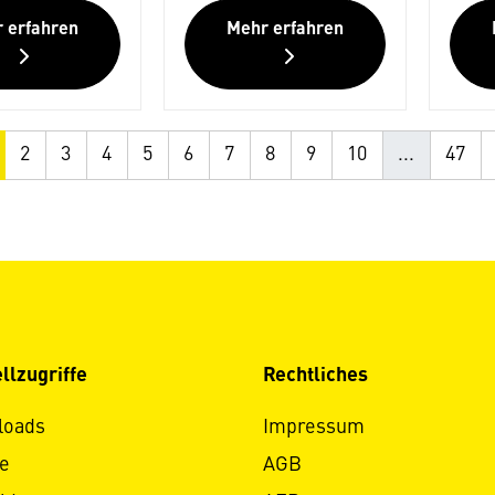
 erfahren
Mehr erfahren
2
3
4
5
6
7
8
9
10
...
47
llzugriffe
Rechtliches
loads
Impressum
e
AGB