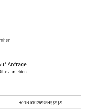
rehen
Auf Anfrage
Bitte anmelden
HORN105125$95N$$$$$