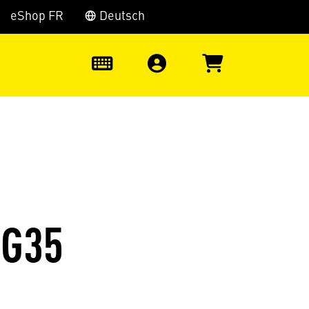
eShop FR
Deutsch
0
EG35