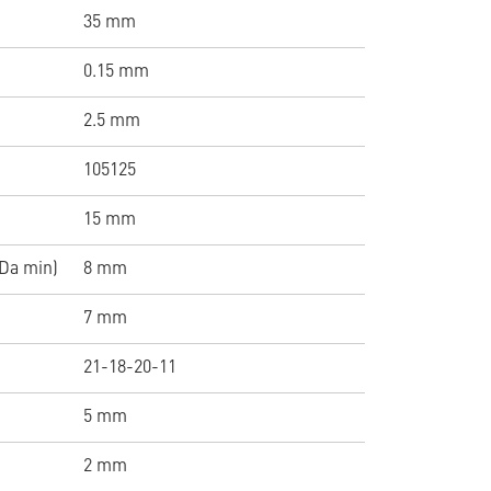
35 mm
0.15 mm
2.5 mm
105125
15 mm
Da min)
8 mm
7 mm
21-18-20-11
5 mm
2 mm