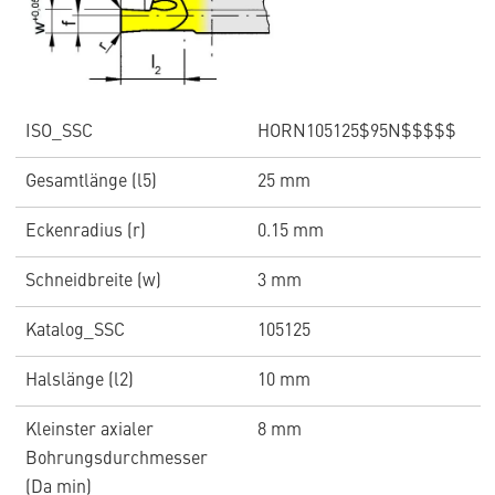
ISO_SSC
HORN105125$95N$$$$$
Gesamtlänge (l5)
25 mm
Eckenradius (r)
0.15 mm
Schneidbreite (w)
3 mm
Katalog_SSC
105125
Halslänge (l2)
10 mm
Kleinster axialer
8 mm
Bohrungsdurchmesser
(Da min)