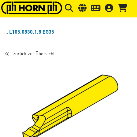
Springe zu Hauptinhalt
Springe zum Header
Springe 
L105.0830.1.8 EG35
zurück zur Übersicht