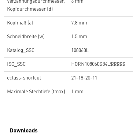
Verzahnungsdurchmesser,
6 mm
Kopfdurchmesser (d)
Kopfmaß (a)
7.8 mm
Schneidbreite (w)
1.5 mm
Katalog_SSC
108060L
ISO_SSC
HORN108060$84L$$$$$
eclass-shortcut
21-18-20-11
Maximale Stechtiefe (tmax)
1 mm
Downloads