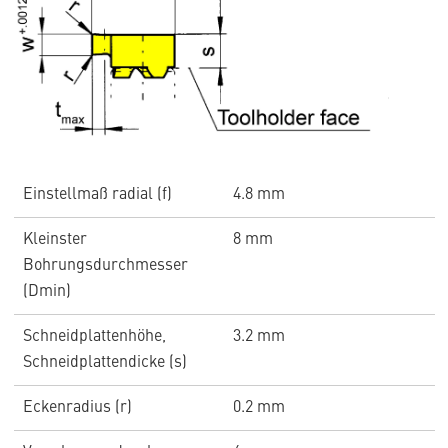
Einstellmaß radial (f)
4.8 mm
Kleinster
8 mm
Bohrungsdurchmesser
(Dmin)
Schneidplattenhöhe,
3.2 mm
Schneidplattendicke (s)
Eckenradius (r)
0.2 mm