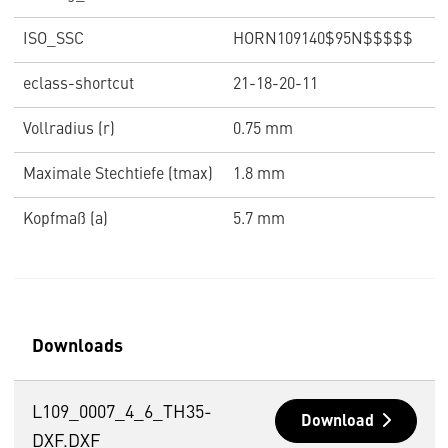
ISO_SSC
HORN109140$95N$$$$$
eclass-shortcut
21-18-20-11
Vollradius (r)
0.75 mm
Maximale Stechtiefe (tmax)
1.8 mm
Kopfmaß (a)
5.7 mm
Downloads
L109_0007_4_6_TH35-
Download
DXF.DXF