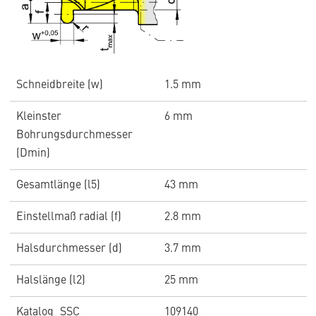
Schneidbreite (w)
1.5 mm
Kleinster
6 mm
Bohrungsdurchmesser
(Dmin)
Gesamtlänge (l5)
43 mm
Einstellmaß radial (f)
2.8 mm
Halsdurchmesser (d)
3.7 mm
Halslänge (l2)
25 mm
Katalog_SSC
109140