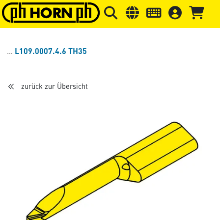
Springe zu Hauptinhalt
Springe zum Header
Springe 
L109.0007.4.6 TH35
zurück zur Übersicht