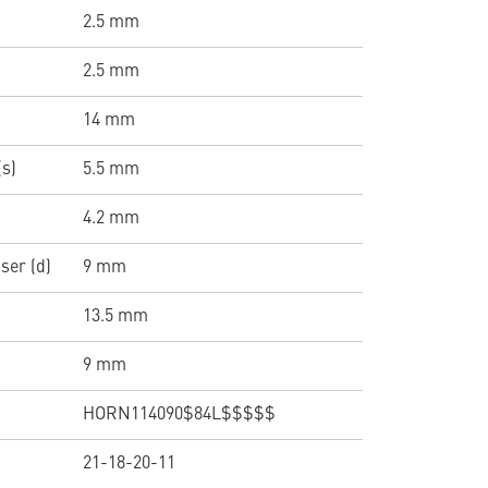
2.5 mm
2.5 mm
14 mm
(s)
5.5 mm
4.2 mm
er (d)
9 mm
13.5 mm
9 mm
HORN114090$84L$$$$$
21-18-20-11