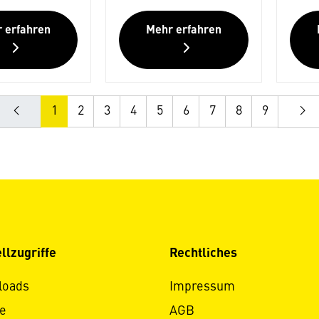
 erfahren
Mehr erfahren
1
2
3
4
5
6
7
8
9
llzugriffe
Rechtliches
loads
Impressum
e
AGB