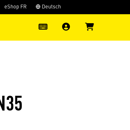
eShop FR
Deutsch
0
N35