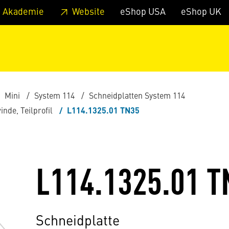
zum Footer
Springe zum Hauptmenu
Springe zur Suche
 Akademie
Website
eShop USA
eShop UK
Mini
System 114
Schneidplatten System 114
de, Teilprofil
L114.1325.01 TN35
L114.1325.01 T
Schneidplatte