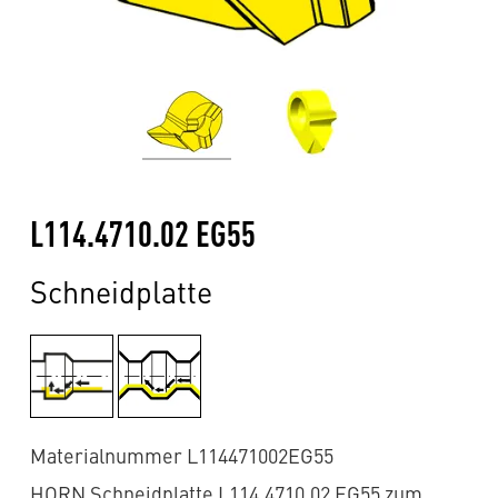
L114.4710.02 EG55
Schneidplatte
Materialnummer L114471002EG55
HORN Schneidplatte L114.4710.02 EG55 zum