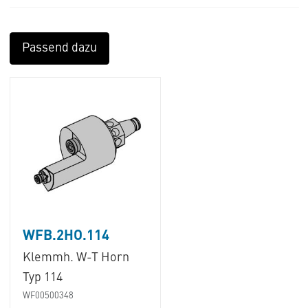
Passend dazu
WFB.2HO.114
Klemmh. W-T Horn
Typ 114
WF00500348