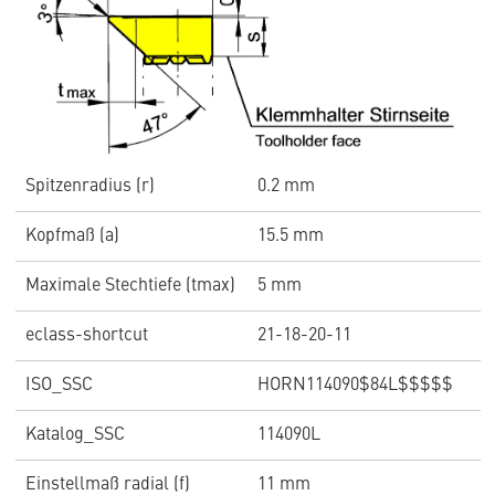
Spitzenradius (r)
0.2 mm
Kopfmaß (a)
15.5 mm
Maximale Stechtiefe (tmax)
5 mm
eclass-shortcut
21-18-20-11
ISO_SSC
HORN114090$84L$$$$$
Katalog_SSC
114090L
Einstellmaß radial (f)
11 mm