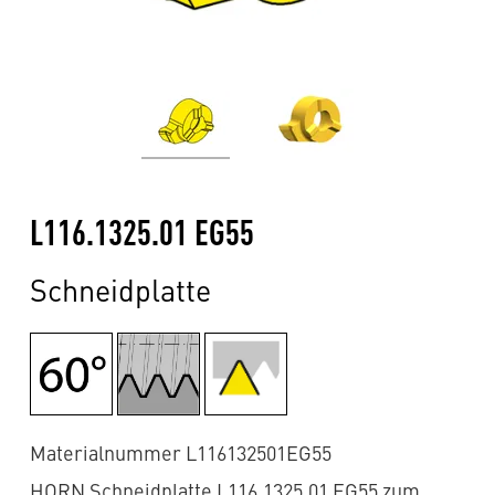
L116.1325.01 EG55
Schneidplatte
Materialnummer L116132501EG55
HORN Schneidplatte L116.1325.01 EG55 zum