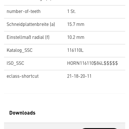
number-of-teeth
1 St.
Schneidplattenbreite (a)
15.7 mm
Einstellmaß radial (f)
10.2 mm
Katalog_SSC
116110L
ISO_SSC
HORN116110$84L$$$$$
eclass-shortcut
21-18-20-11
Downloads