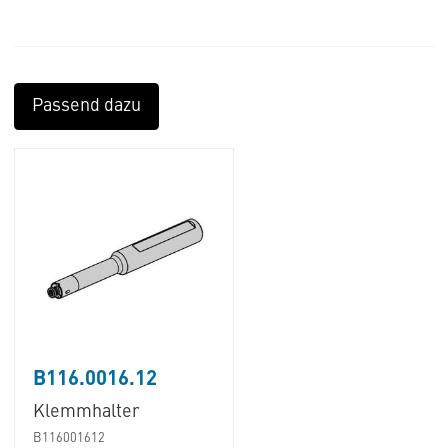
Passend dazu
B116.0016.12
Klemmhalter
B116001612