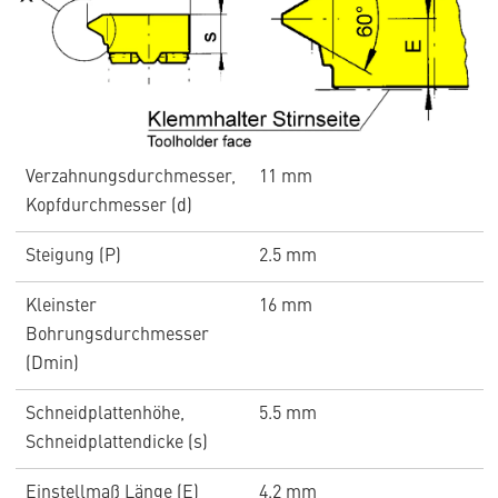
Verzahnungsdurchmesser,
11 mm
Kopfdurchmesser (d)
Steigung (P)
2.5 mm
Kleinster
16 mm
Bohrungsdurchmesser
(Dmin)
Schneidplattenhöhe,
5.5 mm
Schneidplattendicke (s)
Einstellmaß Länge (E)
4.2 mm