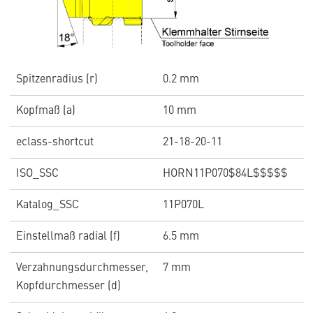
Spitzenradius (r)
0.2 mm
Kopfmaß (a)
10 mm
eclass-shortcut
21-18-20-11
ISO_SSC
HORN11P070$84L$$$$$
Katalog_SSC
11P070L
Einstellmaß radial (f)
6.5 mm
Verzahnungsdurchmesser,
7 mm
Kopfdurchmesser (d)