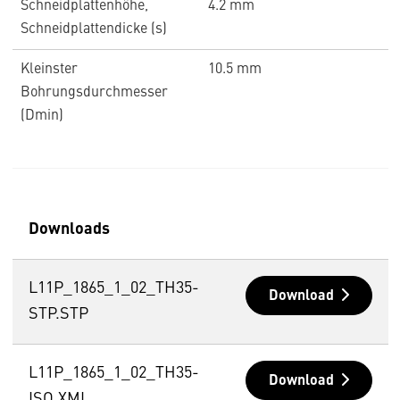
Schneidplattenhöhe,
4.2 mm
Schneidplattendicke (s)
Kleinster
10.5 mm
Bohrungsdurchmesser
(Dmin)
Downloads
L11P_1865_1_02_TH35-
Download
STP.STP
L11P_1865_1_02_TH35-
Download
ISO.XML