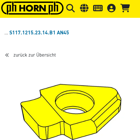
Springe zu Hauptinhalt
Springe zum Header
Springe 
S117.1215.23.14.B1 AN45
zurück zur Übersicht