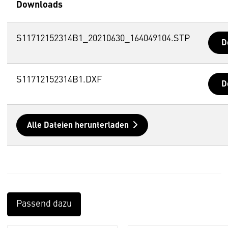
Downloads
S11712152314B1_20210630_164049104.STP
D
S11712152314B1.DXF
D
Alle Dateien herunterladen
Passend dazu