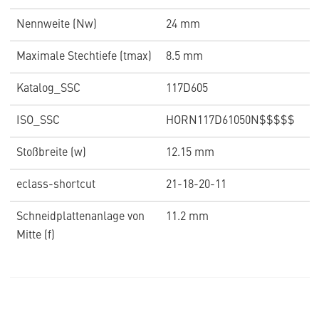
Nennweite (Nw)
24 mm
Maximale Stechtiefe (tmax)
8.5 mm
Katalog_SSC
117D605
ISO_SSC
HORN117D61050N$$$$$
Stoßbreite (w)
12.15 mm
eclass-shortcut
21-18-20-11
Schneidplattenanlage von
11.2 mm
Mitte (f)