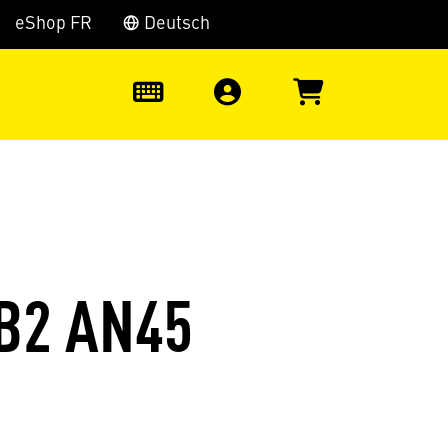
eShop FR
Deutsch
0
B2 AN45