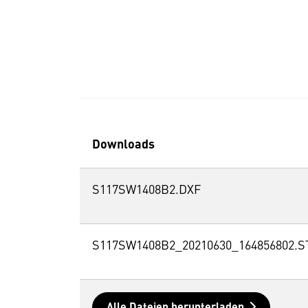
Downloads
S117SW1408B2.DXF
S117SW1408B2_20210630_164856802.S
Alle Dateien herunterladen