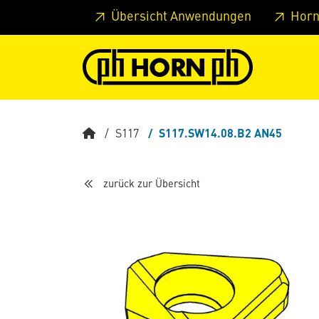
Springe zu Hauptinhalt
Springe zum Header
Springe 
Übersicht Anwendungen
Horn
S117
S117.SW14.08.B2 AN45
zurück zur Übersicht