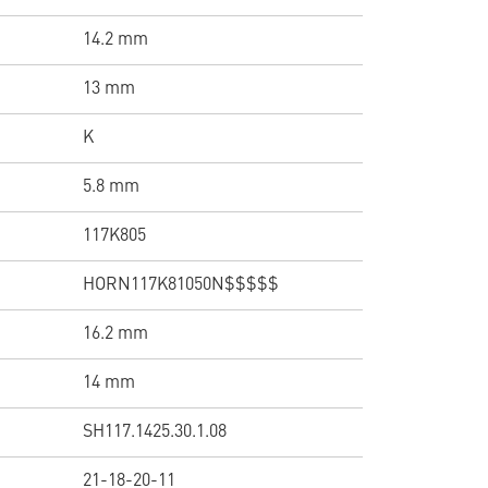
14.2 mm
13 mm
K
5.8 mm
117K805
HORN117K81050N$$$$$
16.2 mm
14 mm
SH117.1425.30.1.08
21-18-20-11