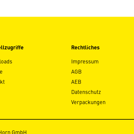
llzugriffe
Rechtliches
loads
Impressum
e
AGB
kt
AEB
Datenschutz
Verpackungen
 Horn GmbH