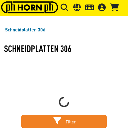
Springe zu Hauptinhalt
Springe zum Header
Springe 
Schneidplatten 306
SCHNEIDPLATTEN 306
Loading...
Filter