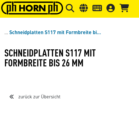
Springe zu Hauptinhalt
Springe zum Header
Springe 
Schneidplatten S117 mit Formbreite bis 26 mm
SCHNEIDPLATTEN S117 MIT
FORMBREITE BIS 26 MM
zurück zur Übersicht