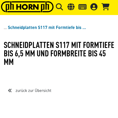
Springe zu Hauptinhalt
Springe zum Header
Springe 
Schneidplatten S117 mit Formtiefe bis 6,5 mm und Formbreite bis 45 mm
SCHNEIDPLATTEN S117 MIT FORMTIEFE
BIS 6,5 MM UND FORMBREITE BIS 45
MM
zurück zur Übersicht