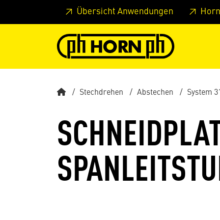
Springe zu Hauptinhalt
Springe zum Header
Springe 
Übersicht Anwendungen
Horn
Stechdrehen
Abstechen
System 3
SCHNEIDPLAT
SPANLEITSTU