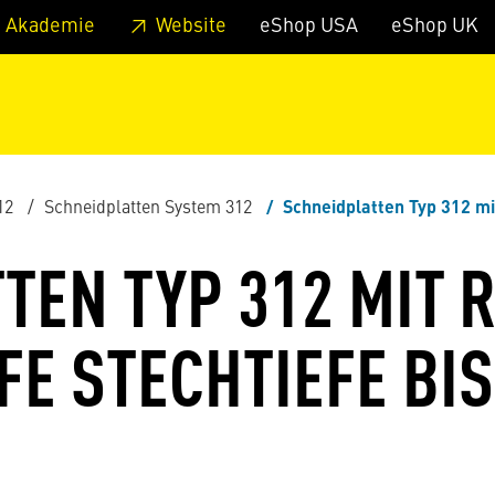
zum Footer
Springe zum Hauptmenu
Springe zur Suche
 Akademie
Website
eShop USA
eShop UK
12
Schneidplatten System 312
Schneidplatten Typ 312 mit runder Spanleitstufe St
TEN TYP 312 MIT 
FE STECHTIEFE BI