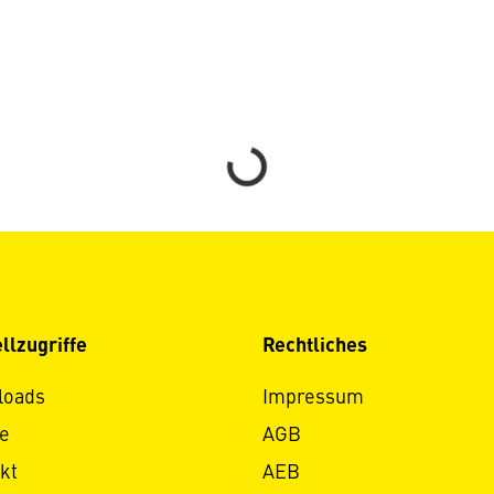
Loading...
llzugriffe
Rechtliches
loads
Impressum
e
AGB
kt
AEB