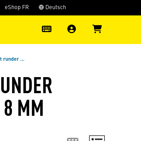
eShop FR
Deutsch
0
echtiefe bis 8 mm
RUNDER
S 8 MM