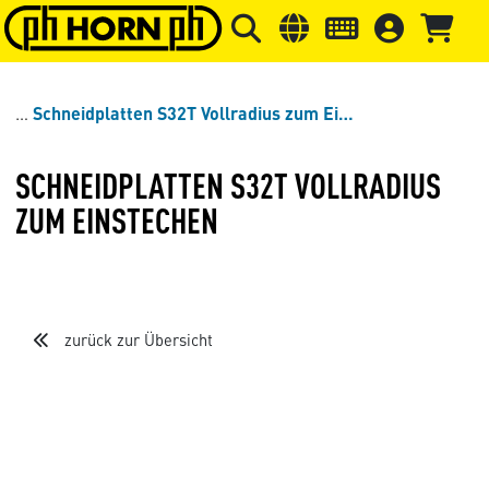
Springe zu Hauptinhalt
Springe zum Header
Springe 
Schneidplatten S32T Vollradius zum Einstechen
SCHNEIDPLATTEN S32T VOLLRADIUS
ZUM EINSTECHEN
zurück zur Übersicht