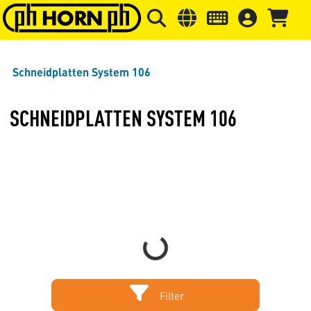
Springe zu Hauptinhalt
Springe zum Header
Springe 
Schneidplatten System 106
SCHNEIDPLATTEN SYSTEM 106
Loading...
Filter