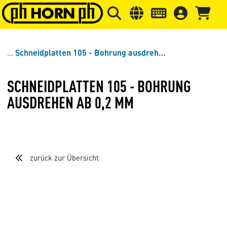
Springe zu Hauptinhalt
Springe zum Header
Springe 
Schneidplatten 105 - Bohrung ausdrehen ab 0,2 mm
SCHNEIDPLATTEN 105 - BOHRUNG
AUSDREHEN AB 0,2 MM
zurück zur Übersicht