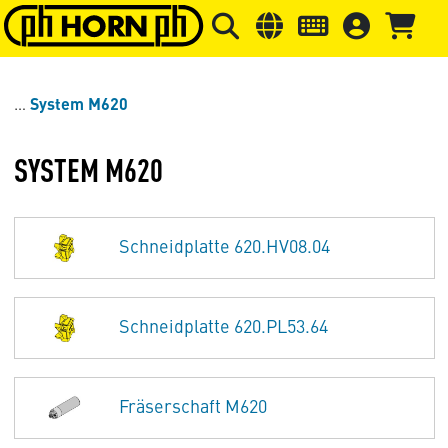
Springe zu Hauptinhalt
Springe zum Header
Springe 
System M620
SYSTEM M620
Schneidplatte 620.HV08.04
Schneidplatte 620.PL53.64
Fräserschaft M620