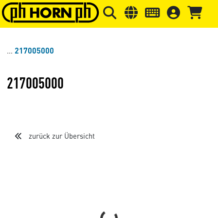
Springe zu Hauptinhalt
Springe zum Header
Springe 
217005000
217005000
zurück zur Übersicht
Loading...