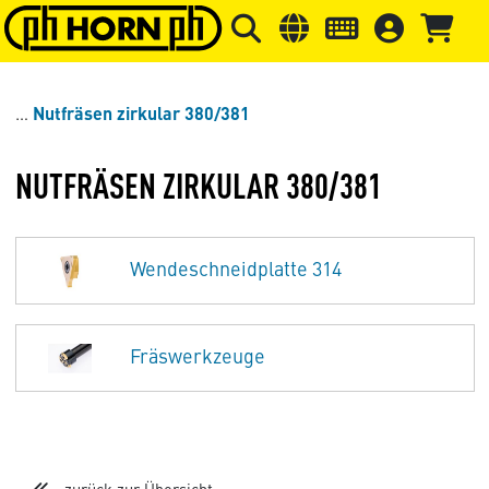
Springe zu Hauptinhalt
Springe zum Header
Springe 
Nutfräsen zirkular 380/381
NUTFRÄSEN ZIRKULAR 380/381
Wendeschneidplatte 314
Fräswerkzeuge