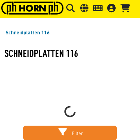
Springe zu Hauptinhalt
Springe zum Header
Springe 
Schneidplatten 116
SCHNEIDPLATTEN 116
Loading...
Filter