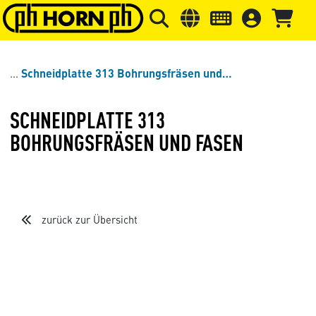
Springe zu Hauptinhalt
Springe zum Header
Springe 
Schneidplatte 313 Bohrungsfräsen und Fasen
SCHNEIDPLATTE 313
BOHRUNGSFRÄSEN UND FASEN
zurück zur Übersicht
Loading...