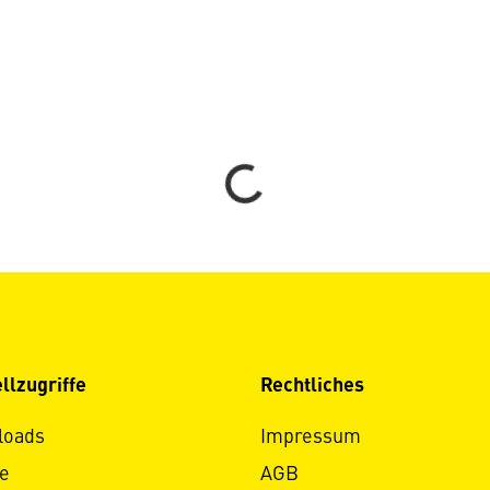
Loading...
llzugriffe
Rechtliches
loads
Impressum
e
AGB