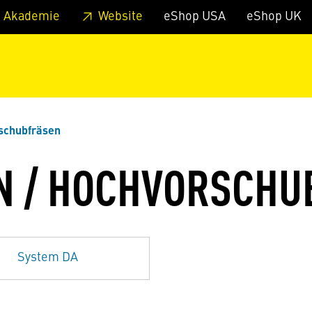
zum Footer
Springe zum Hauptmenu
Springe zur Suche
 Akademie
Website
eShop USA
eShop UK
schubfräsen
N / HOCHVORSCHU
System DA