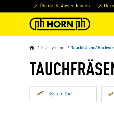
Springe zu Hauptinhalt
Springe zum Header
Springe 
Übersicht Anwendungen
Horn
Frässysteme
Tauchfräsen / Hochvor
TAUCHFRÄSE
System DAH