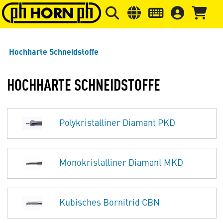
Springe zu Hauptinhalt
Springe zum Header
Springe 
Hochharte Schneidstoffe
HOCHHARTE SCHNEIDSTOFFE
Polykristalliner Diamant PKD
Monokristalliner Diamant MKD
Kubisches Bornitrid CBN