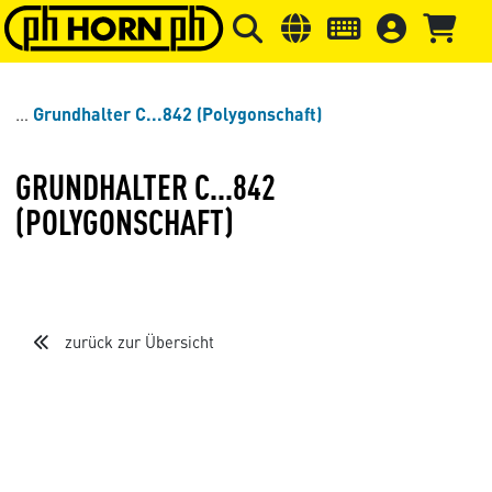
Springe zu Hauptinhalt
Springe zum Header
Springe 
Grundhalter C...842 (Polygonschaft)
GRUNDHALTER C...842
(POLYGONSCHAFT)
zurück zur Übersicht
Loading...