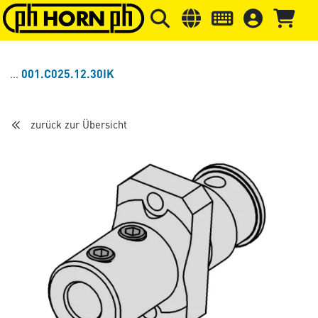
Springe zu Hauptinhalt
Springe zum Header
Springe 
001.C025.12.30IK
zurück zur Übersicht