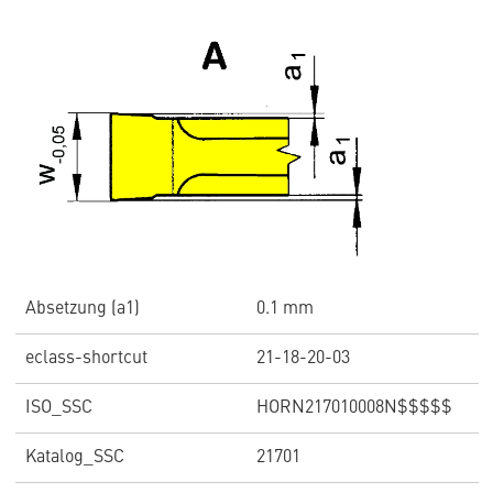
Absetzung (a1)
0.1 mm
eclass-shortcut
21-18-20-03
ISO_SSC
HORN217010008N$$$$$
Katalog_SSC
21701