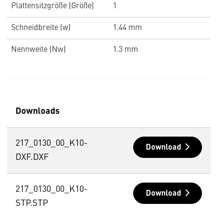
Plattensitzgröße (Größe)
1
Schneidbreite (w)
1.44 mm
Nennweite (Nw)
1.3 mm
Downloads
217_0130_00_K10-
Download
DXF.DXF
217_0130_00_K10-
Download
STP.STP