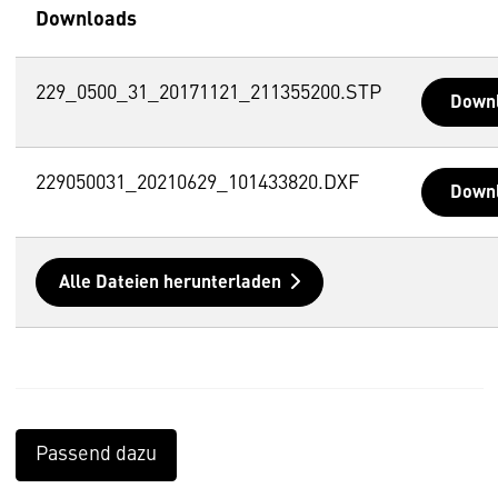
Downloads
229_0500_31_20171121_211355200.STP
Down
229050031_20210629_101433820.DXF
Down
Alle Dateien herunterladen
Passend dazu