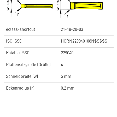
eclass-shortcut
21-18-20-03
ISO_SSC
HORN229040108N$$$$$
Katalog_SSC
229040
Plattensitzgröße (Größe)
4
Schneidbreite (w)
5 mm
Eckenradius (r)
0.2 mm