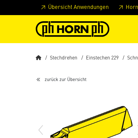
Springe zu Hauptinhalt
Springe zum Header
Springe 
Übersicht Anwendungen
Horn
Stechdrehen
Einstechen 229
Schn
zurück zur Übersicht