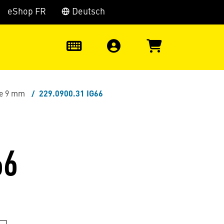
eShop FR
Deutsch
0
te 9 mm
229.0900.31 IG66
66