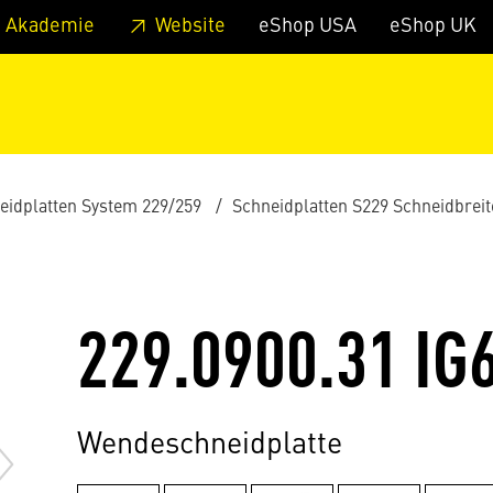
zum Footer
Springe zum Hauptmenu
Springe zur Suche
 Akademie
Website
eShop USA
eShop UK
eidplatten System 229/259
Schneidplatten S229 Schneidbrei
229.0900.31 IG
Wendeschneidplatte