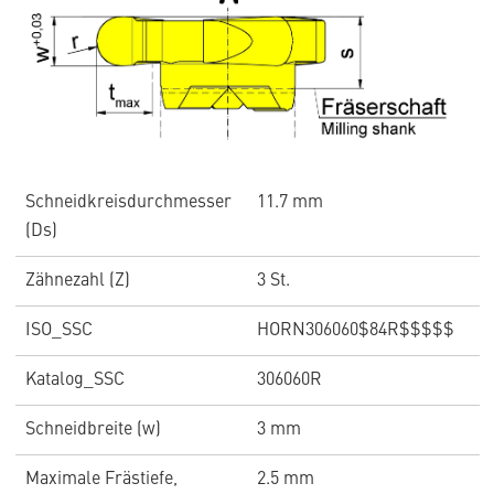
Schneidkreisdurchmesser
11.7 mm
(Ds)
Zähnezahl (Z)
3 St.
ISO_SSC
HORN306060$84R$$$$$
Katalog_SSC
306060R
Schneidbreite (w)
3 mm
Maximale Frästiefe,
2.5 mm