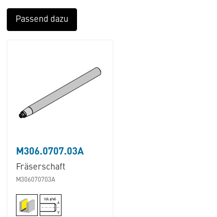
Passend dazu
M306.0707.03A
Fräserschaft
M306070703A