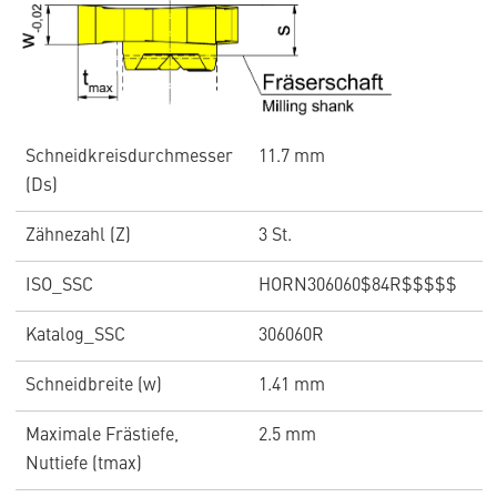
Schneidkreisdurchmesser
11.7 mm
(Ds)
Zähnezahl (Z)
3 St.
ISO_SSC
HORN306060$84R$$$$$
Katalog_SSC
306060R
Schneidbreite (w)
1.41 mm
Maximale Frästiefe,
2.5 mm
Nuttiefe (tmax)