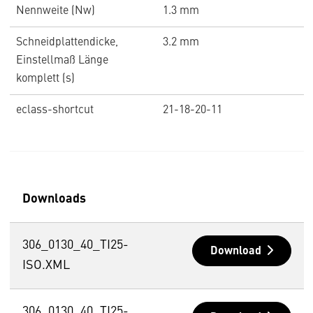
Nennweite (Nw)
1.3 mm
Schneidplattendicke,
3.2 mm
Einstellmaß Länge
komplett (s)
eclass-shortcut
21-18-20-11
Downloads
306_0130_40_TI25-
Download
ISO.XML
306_0130_40_TI25-