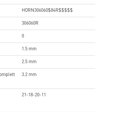
HORN306060$84R$$$$$
306060R
0
1.5 mm
2.5 mm
omplett
3.2 mm
21-18-20-11