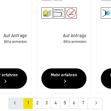
1
M306ST1001B
M3060
Auf Anfrage
Auf Anfrage
Bitte anmelden
Bitte anmelden
 erfahren
Mehr erfahren
1
2
3
4
5
6
7