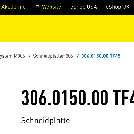
zum Footer
Springe zum Hauptmenu
Springe zur Suche
 Akademie
Website
eShop USA
eShop UK
ystem M306
Schneidplatten 306
306.0150.00 TF45
306.0150.00 TF
Schneidplatte