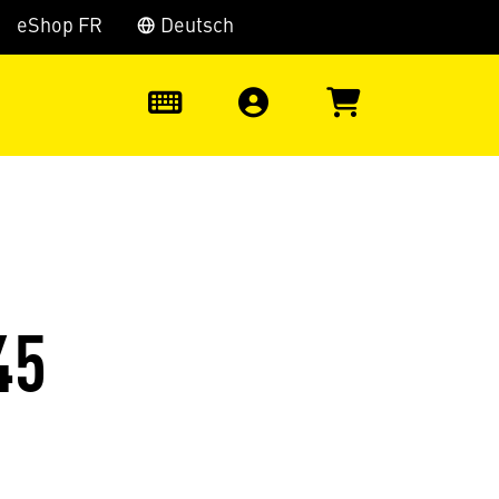
eShop FR
Deutsch
0
45