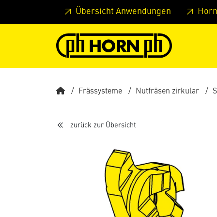
Springe zu Hauptinhalt
Springe zum Header
Springe 
Übersicht Anwendungen
Horn
Frässysteme
Nutfräsen zirkular
S
zurück zur Übersicht