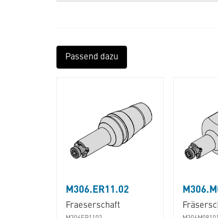
Passend dazu
M306.ER11.02
M306.M
Fraeserschaft
Fräsersc