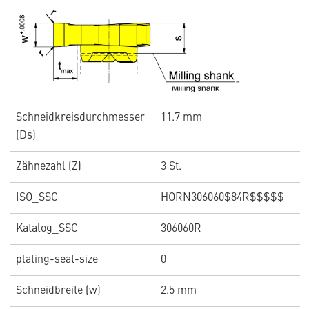
Schneidkreisdurchmesser
11.7 mm
(Ds)
Zähnezahl (Z)
3 St.
ISO_SSC
HORN306060$84R$$$$$
Katalog_SSC
306060R
plating-seat-size
0
Schneidbreite (w)
2.5 mm