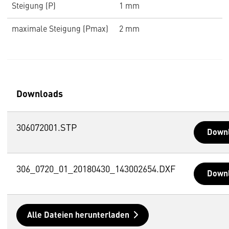
Steigung (P)
1 mm
maximale Steigung (Pmax)
2 mm
Downloads
306072001.STP
Down
306_0720_01_20180430_143002654.DXF
Down
Alle Dateien herunterladen