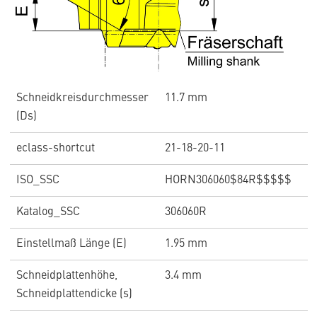
Schneidkreisdurchmesser
11.7 mm
(Ds)
eclass-shortcut
21-18-20-11
ISO_SSC
HORN306060$84R$$$$$
Katalog_SSC
306060R
Einstellmaß Länge (E)
1.95 mm
Schneidplattenhöhe,
3.4 mm
Schneidplattendicke (s)