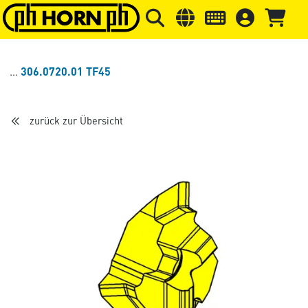
Springe zu Hauptinhalt
Springe zum Header
Springe 
306.0720.01 TF45
zurück zur Übersicht