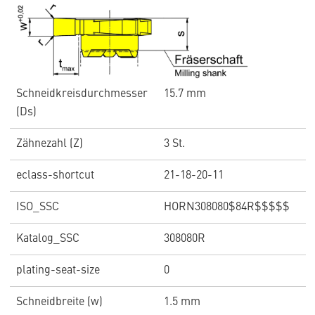
Schneidkreisdurchmesser
15.7 mm
(Ds)
Zähnezahl (Z)
3 St.
eclass-shortcut
21-18-20-11
ISO_SSC
HORN308080$84R$$$$$
Katalog_SSC
308080R
plating-seat-size
0
Schneidbreite (w)
1.5 mm