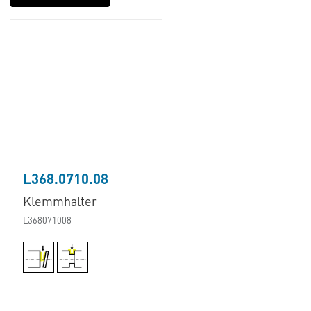
L368.0710.08
Klemmhalter
L368071008