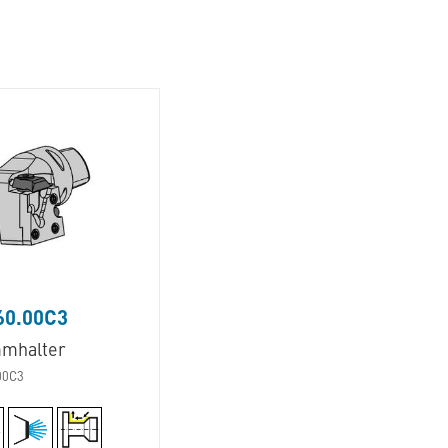
60.00C3
mhalter
00C3