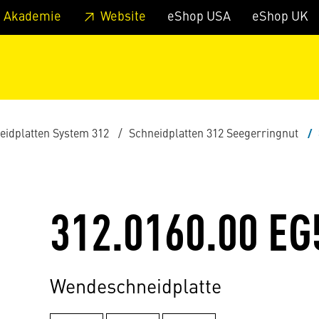
zum Footer
Springe zum Hauptmenu
Springe zur Suche
 Akademie
Website
eShop USA
eShop UK
eidplatten System 312
Schneidplatten 312 Seegerringnut
312.0160.00 EG
Wendeschneidplatte