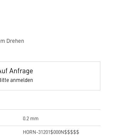
um Drehen
Auf Anfrage
Bitte anmelden
0.2 mm
HORN-31201$000N$$$$$