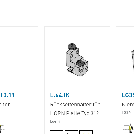
10.11
L.64.IK
LG3
lter
Rückseitenhalter für
Klem
HORN Platte Typ 312
LG360
L64IK