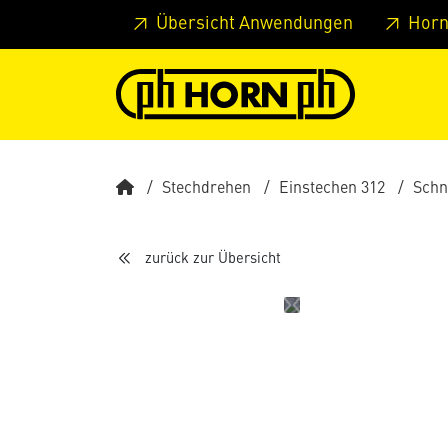
Springe zu Hauptinhalt
Springe zum Header
Springe 
Übersicht Anwendungen
Horn
Stechdrehen
Einstechen 312
Schn
zurück zur Übersicht