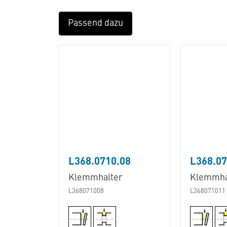
Passend dazu
L368.0710.08
L368.07
Klemmhalter
Klemmha
L368071008
L368071011