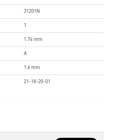
31201N
1
1.74 mm
A
1.6 mm
21-18-20-01