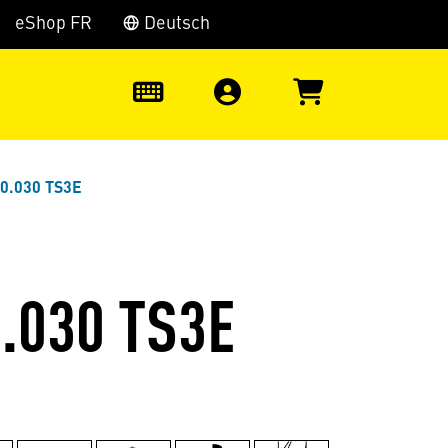
eShop FR
Deutsch
0
0.030 TS3E
.030 TS3E