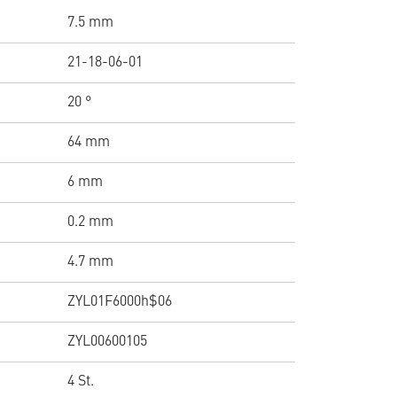
7.5 mm
21-18-06-01
20 °
64 mm
6 mm
0.2 mm
4.7 mm
ZYL01F6000h$06
ZYL00600105
4 St.