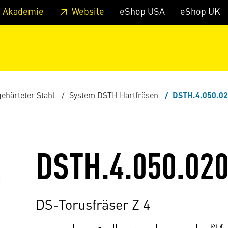
zum Footer
Springe zum Hauptmenu
Springe zur Suche
 Akademie
Website
eShop USA
eShop UK
gehärteter Stahl
System DSTH Hartfräsen
DSTH.4.050.02
DSTH.4.050.020
DS-Torusfräser Z 4