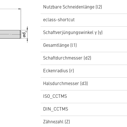
Nutzbare Schneidenlänge (l2)
eclass-shortcut
Schaftverjüngungswinkel γ (γ)
Gesamtlänge (l1)
Schaftdurchmesser (d2)
Eckenradius (r)
Halsdurchmesser (d3)
ISO_CCTMS
DIN_CCTMS
Zähnezahl (Z)