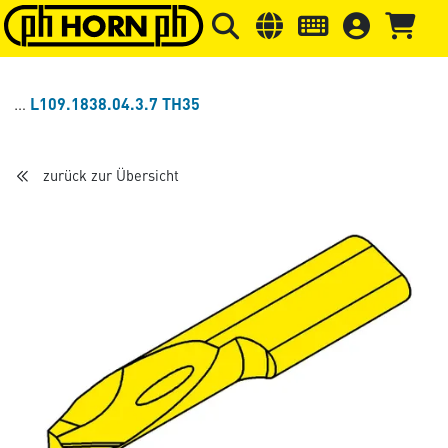
Springe zu Hauptinhalt
Springe zum Header
Springe 
L109.1838.04.3.7 TH35
zurück zur Übersicht