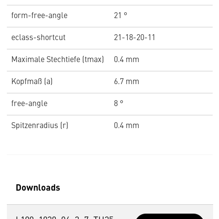
form-free-angle
21 °
eclass-shortcut
21-18-20-11
Maximale Stechtiefe (tmax)
0.4 mm
Kopfmaß (a)
6.7 mm
free-angle
8 °
Spitzenradius (r)
0.4 mm
Downloads