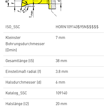
ISO_SSC
HORN109140$95N$$$$$
Kleinster
7 mm
Bohrungsdurchmesser
(Dmin)
Gesamtlänge (l5)
38 mm
Einstellmaß radial (f)
3.8 mm
Halsdurchmesser (d)
6 mm
Katalog_SSC
109140
Halslänge (l2)
20 mm