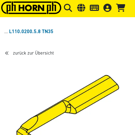
Springe zu Hauptinhalt
Springe zum Header
Springe 
L110.0200.5.8 TN35
zurück zur Übersicht