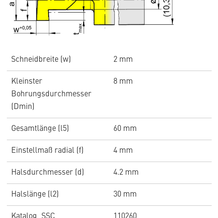
Schneidbreite (w)
2 mm
Kleinster
8 mm
Bohrungsdurchmesser
(Dmin)
Gesamtlänge (l5)
60 mm
Einstellmaß radial (f)
4 mm
Halsdurchmesser (d)
4.2 mm
Halslänge (l2)
30 mm
Katalog_SSC
110260