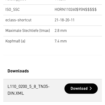
ISO_SSC
HORN110260$95N$$$$$
eclass-shortcut
21-18-20-11
Maximale Stechtiefe (tmax)
2.8 mm
Kopfmaß (a)
7.4 mm
Downloads
L110_0200_5_8_TN35-
Download
DIN.XML