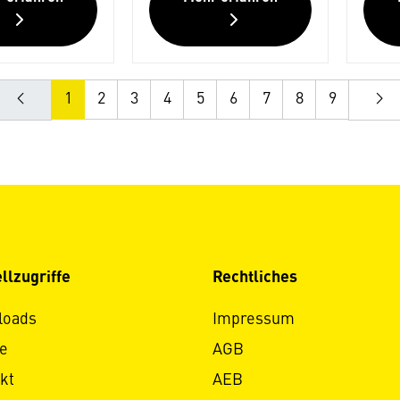
1
2
3
4
5
6
7
8
9
llzugriffe
Rechtliches
loads
Impressum
e
AGB
kt
AEB