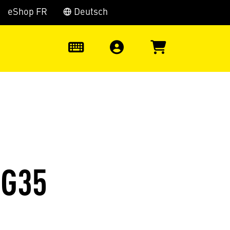
eShop FR
Deutsch
0
EG35