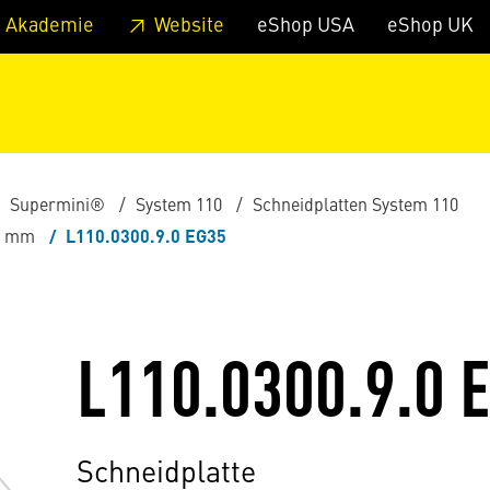
zum Footer
Springe zum Hauptmenu
Springe zur Suche
 Akademie
Website
eShop USA
eShop UK
Supermini®
System 110
Schneidplatten System 110
,0 mm
L110.0300.9.0 EG35
L110.0300.9.0 
Schneidplatte