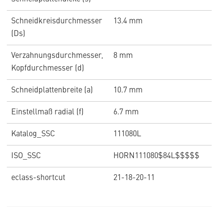
Schneidkreisdurchmesser
13.4 mm
(Ds)
Verzahnungsdurchmesser,
8 mm
Kopfdurchmesser (d)
Schneidplattenbreite (a)
10.7 mm
Einstellmaß radial (f)
6.7 mm
Katalog_SSC
111080L
ISO_SSC
HORN111080$84L$$$$$
eclass-shortcut
21-18-20-11