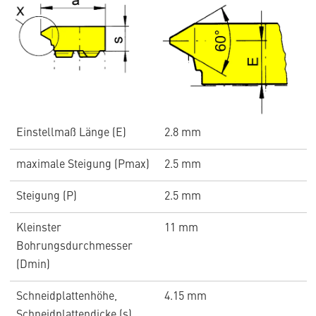
Einstellmaß Länge (E)
2.8 mm
maximale Steigung (Pmax)
2.5 mm
Steigung (P)
2.5 mm
Kleinster
11 mm
Bohrungsdurchmesser
(Dmin)
Schneidplattenhöhe,
4.15 mm
Schneidplattendicke (s)