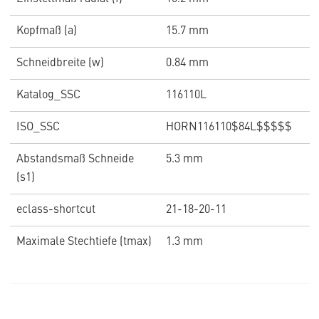
Kopfmaß (a)
15.7 mm
Schneidbreite (w)
0.84 mm
Katalog_SSC
116110L
ISO_SSC
HORN116110$84L$$$$$
Abstandsmaß Schneide
5.3 mm
(s1)
eclass-shortcut
21-18-20-11
Maximale Stechtiefe (tmax)
1.3 mm