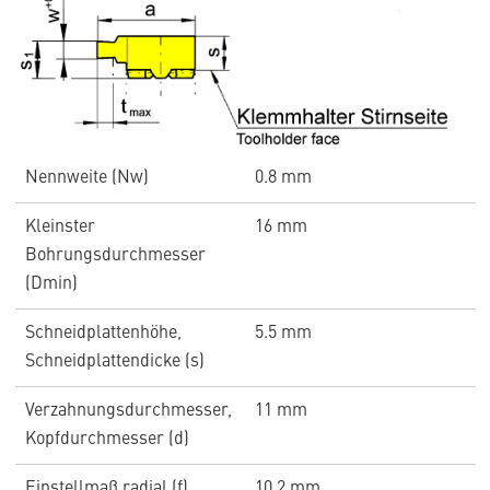
Nennweite (Nw)
0.8 mm
Kleinster
16 mm
Bohrungsdurchmesser
(Dmin)
Schneidplattenhöhe,
5.5 mm
Schneidplattendicke (s)
Verzahnungsdurchmesser,
11 mm
Kopfdurchmesser (d)
Einstellmaß radial (f)
10.2 mm